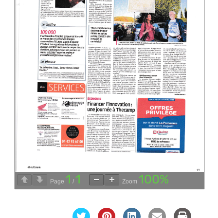
1
1
100%
Page
/
Zoom