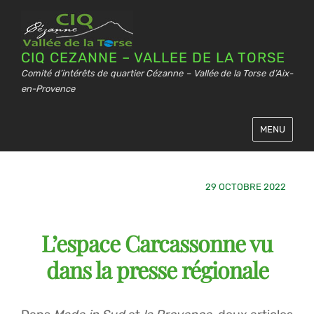
CIQ CEZANNE – VALLEE DE LA TORSE
Comité d’intérêts de quartier Cézanne – Vallée de la Torse d’Aix-
en-Provence
MENU
29 OCTOBRE 2022
L’espace Carcassonne vu
dans la presse régionale