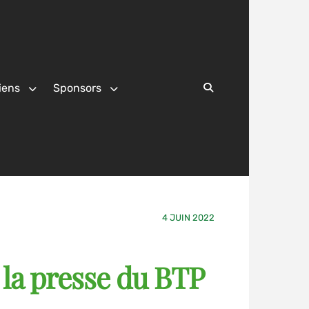
iens
Sponsors
Search
4 JUIN 2022
 la presse du BTP