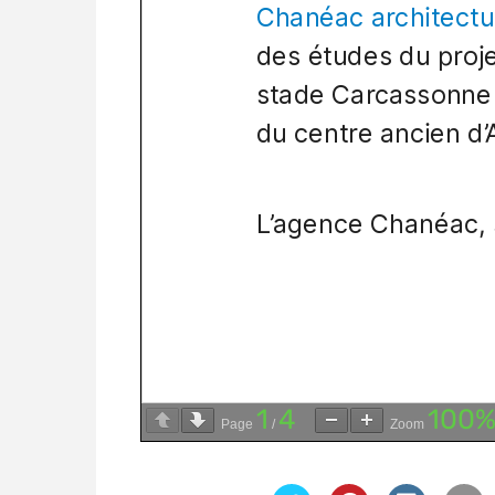
1
4
100
Page
/
Zoom