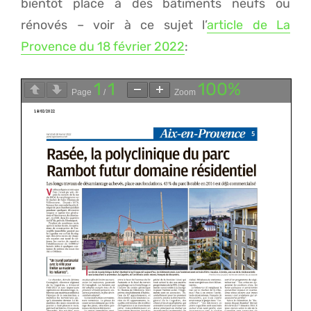
bientôt place à des bâtiments neufs ou
rénovés – voir à ce sujet l’
article de La
Provence du 18 février 2022
:
1
1
100%
Page
/
Zoom