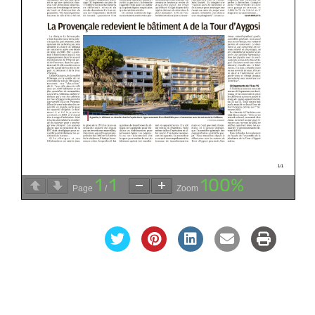
1
1
100%
Page
/
Zoom