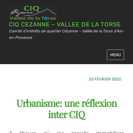
CIQ CEZANNE – VALLEE DE LA TORSE
Comité d’intérêts de quartier Cézanne – Vallée de la Torse d’Aix-
en-Provence
MENU
25 FÉVRIER 2022
Urbanisme: une réflexion
inter CIQ