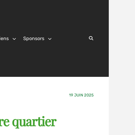
iens
Sponsors
Search
19 JUIN 2025
re quartier