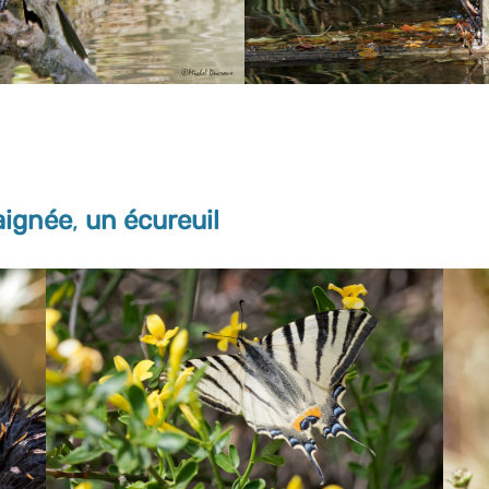
raignée
,
un écureuil