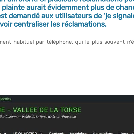
a plainte aurait évidemment plus de chan
est demandé aux utilisateurs de ‘je signale
oir centraliser les réclamations.
ent habituel par téléphone, qui le plus souvent n’ét