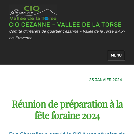
CIQ CEZANNE – VALLEE DE LA TORSE
Comité d’intérêts de quartier Cézanne – Vallée de la Torse d’Aix-
en-Provence
MENU
23 JANVIER 2024
Réunion de préparation à la
fête foraine 2024