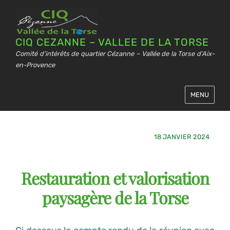
CIQ CEZANNE – VALLEE DE LA TORSE
Comité d’intérêts de quartier Cézanne – Vallée de la Torse d’Aix-
en-Provence
MENU
18 JANVIER 2024
Restauration et valorisation
paysagère de la Torse