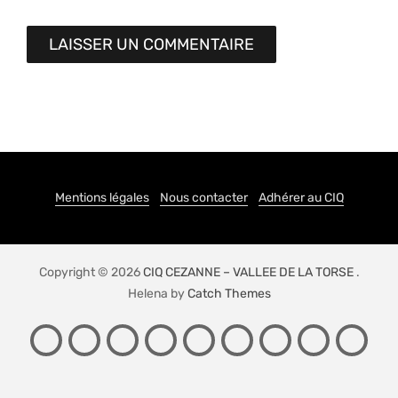
Mentions légales
Nous contacter
Adhérer au CIQ
Copyright © 2026
CIQ CEZANNE – VALLEE DE LA TORSE
.
Helena by
Catch Themes
PRÉSENTATION
ACTIONS
LE
CONTACT
ADHÉSION
NEWSLETTER
LIENS
SPONS
JE
DU
QUARTIER
SIG
CIQ