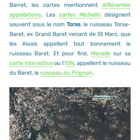
Barret, les cartes mentionnent
différentes
appellations
. Les
cartes Michelin
désignent
souvent sous le nom
Torse
, le ruisseau Torse-
Baret, ex Grand Baret venant de St Marc, que
les Aixois appellent tout bonnement le
ruisseau Baret. Et pour finir,
Menelik
sur sa
carte interactive
ou l’
IGN
, appellent le ruisseau
du Baret, le
ruisseau du Prignon
.