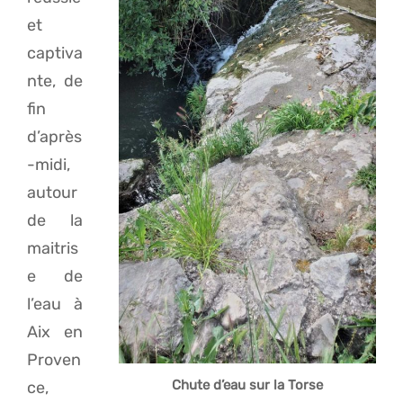
et
captiva
nte, de
fin
d’après
-midi,
autour
de la
maitris
e de
l’eau à
Aix en
Proven
Chute d’eau sur la Torse
ce,