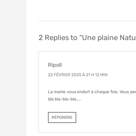
Navigation
de
l’article
2 Replies to “Une plaine Natu
Ripoll
22 FÉVRIER 2025 À 21 H 12 MIN
La mairie vous endort à chaque fois. Vous pense
bla bla-bla-bla…..
RÉPONDRE