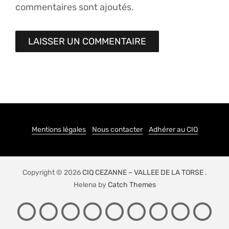
commentaires sont ajoutés.
Mentions légales
Nous contacter
Adhérer au CIQ
Copyright © 2026
CIQ CEZANNE – VALLEE DE LA TORSE
.
Helena by
Catch Themes
PRÉSENTATION
ACTIONS
LE
CONTACT
ADHÉSION
NEWSLETTER
LIENS
SPONS
JE
DU
QUARTIER
SIG