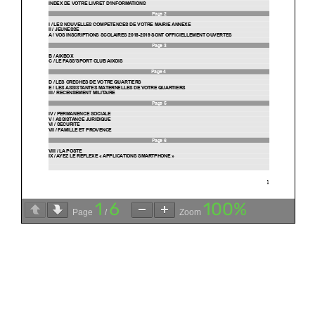
1
6
100%
Page
/
Zoom