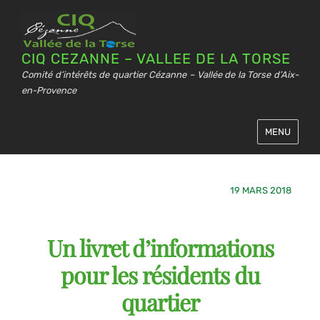
CIQ CEZANNE – VALLEE DE LA TORSE
Comité d’intérêts de quartier Cézanne – Vallée de la Torse d’Aix-
en-Provence
MENU
19 MARS 2018
Un livret d’informations
pour les résidents du
quartier