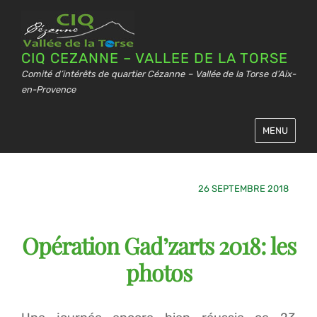
CIQ CEZANNE – VALLEE DE LA TORSE
Comité d’intérêts de quartier Cézanne – Vallée de la Torse d’Aix-
en-Provence
MENU
26 SEPTEMBRE 2018
Opération Gad’zarts 2018: les
photos