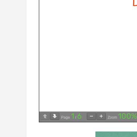
1
6
100%
Page
/
Zoom