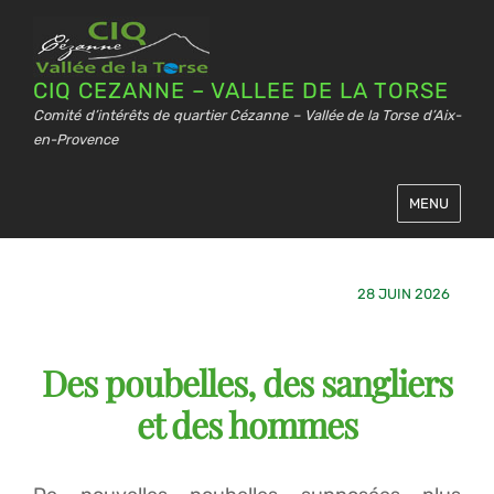
CIQ CEZANNE – VALLEE DE LA TORSE
Comité d’intérêts de quartier Cézanne – Vallée de la Torse d’Aix-
en-Provence
MENU
28 JUIN 2026
Des poubelles, des sangliers
et des hommes