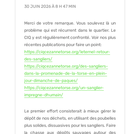
30 JUIN 2026 À 8 H 47 MIN
Merci de votre remarque. Vous soulevez là un
problème qui est récurrent dans le quartier. Le
CIQ y est régulièrement confronté. Voir nos plus
récentes publications pour faire un point:
https://ciqcezannetorse.org/leternel-retour-
des-sangliers/
https://ciqcezannetorse.org/des-sangliers-
dans-la-promenade-de-la-torse-en-plein-
jour-dimanche-de-paques/
https://ciqcezannetorse.org/un-sanglier-
impregne-dhumain/
Le premier effort consisterait à mieux gérer le
dépôt de nos déchets, en utilisant des poubelles
plus solides, dissuasives pour les sangliers. Faire
la chasse aux dépôts sauvages autour des