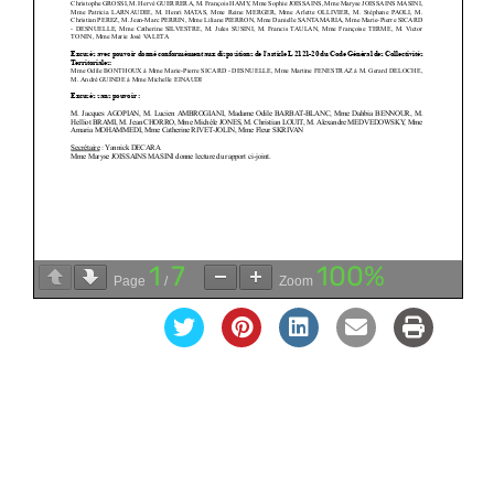
1
7
100%
Page
/
Zoom