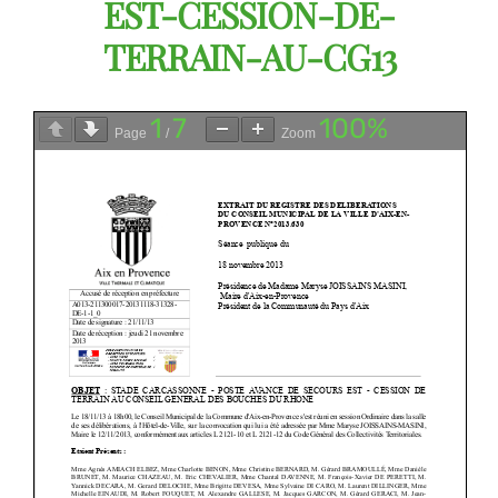
EST-CESSION-DE-
TERRAIN-AU-CG13
1
7
100%
Page
/
Zoom