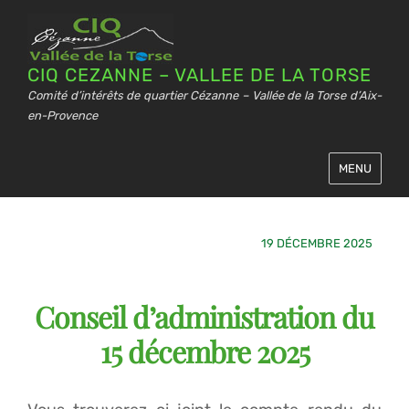
CIQ CEZANNE – VALLEE DE LA TORSE
Comité d’intérêts de quartier Cézanne – Vallée de la Torse d’Aix-
en-Provence
MENU
19 DÉCEMBRE 2025
Conseil d’administration du
15 décembre 2025