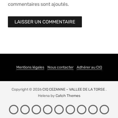
commentaires sont ajoutés.
Mentions légales
Nous contacter
Adhérer au CIQ
Copyright © 2026
CIQ CEZANNE – VALLEE DE LA TORSE
.
Helena by
Catch Themes
PRÉSENTATION
ACTIONS
LE
CONTACT
ADHÉSION
NEWSLETTER
LIENS
SPONS
JE
DU
QUARTIER
SIG