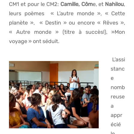
CM1 et pour le CM2:
Camille, Côm
e, et
Nahilou
,
leurs poèmes « L’autre monde », « Cette
planète », « Destin » ou encore « Rêves »,
« Autre monde » (titre à succès!), »Mon
voyage » ont séduit.
L’assi
stanc
e
nomb
reuse
a
appr
écié
le