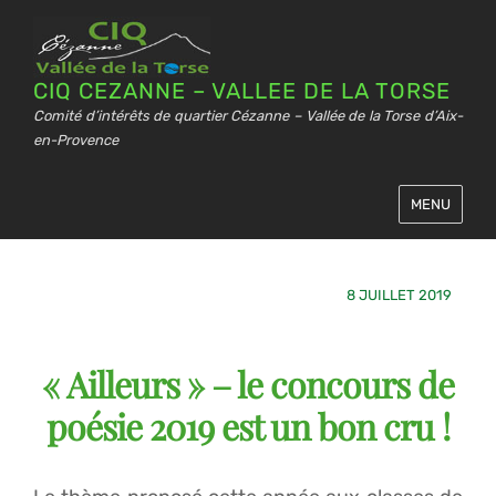
CIQ CEZANNE – VALLEE DE LA TORSE
Comité d’intérêts de quartier Cézanne – Vallée de la Torse d’Aix-
en-Provence
MENU
8 JUILLET 2019
« Ailleurs » – le concours de
poésie 2019 est un bon cru !