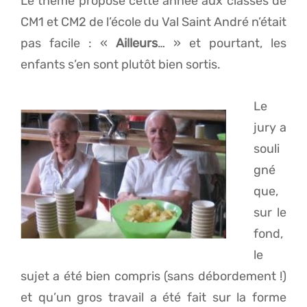
Le thème proposé cette année aux classes de
CM1 et CM2 de l’école du Val Saint André n’était
pas facile : «
Ailleurs
… » et pourtant, les
enfants s’en sont plutôt bien sortis.
Le
jury a
souli
gné
que,
sur le
fond,
le
sujet a été bien compris (sans débordement !)
et qu’un gros travail a été fait sur la forme