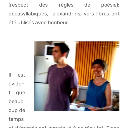
(respect des règles de poésie):
décasyllabiques, alexandrins, vers libres ont
été utilisés avec bonheur.
Il est
éviden
t que
beauc
oup de
temps