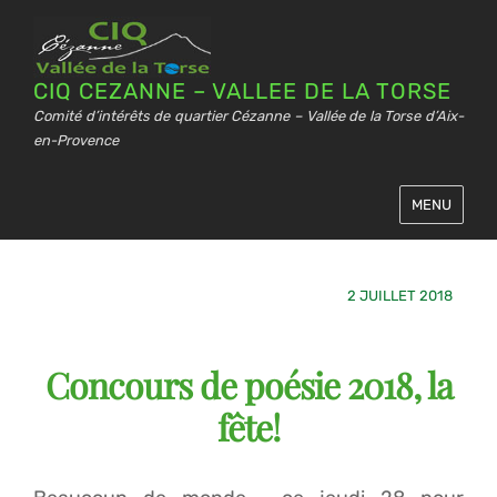
CIQ CEZANNE – VALLEE DE LA TORSE
Comité d’intérêts de quartier Cézanne – Vallée de la Torse d’Aix-
en-Provence
MENU
2 JUILLET 2018
Concours de poésie 2018, la
fête!