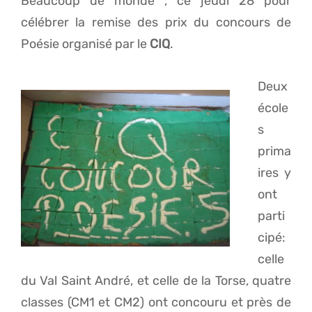
Beaucoup de monde , ce jeudi 28 pour
célébrer la remise des prix du concours de
Poésie organisé par le
CIQ
.
Deux
école
s
prima
ires y
ont
parti
cipé:
celle
du Val Saint André, et celle de la Torse, quatre
classes (CM1 et CM2) ont concouru et près de