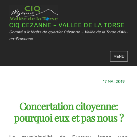
CIQ CEZANNE – VALLEE DE LA TORSE
Comité d’intérêts de quartier Cézanne – Vallée de la Torse d’Aix-
en-Provence
MENU
17 MAI 2019
Concertation citoyenne:
pourquoi eux et pas nous ?