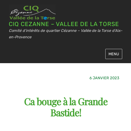
CIQ CEZANNE – VALLEE DE LA TORSE
Comité d’intérêts de quartier Cézanne – Vallée de la Torse d’Aix-
en-Provence
MENU
6 JANVIER 2023
Ca bouge à la Grande
Bastide!