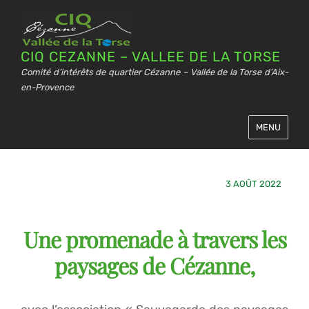
CIQ CEZANNE – VALLEE DE LA TORSE
Comité d’intérêts de quartier Cézanne – Vallée de la Torse d’Aix-
en-Provence
MENU
3 AOÛT 2022
Une promenade à travers les
paysages de Cézanne,