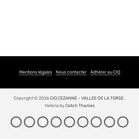
Mentions légales
Nous contacter
Adhérer au CIQ
Copyright © 2026
CIQ CEZANNE – VALLEE DE LA TORSE
.
Helena by
Catch Themes
PRÉSENTATION
ACTIONS
LE
CONTACT
ADHÉSION
NEWSLETTER
LIENS
SPONS
JE
DU
QUARTIER
SIG
CIQ