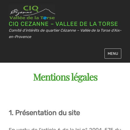
CIQ CEZANNE – VALLEE DE LA TORSE
Comité d’intérêts de quartier Cézanne – Vallée de la Torse d’Aix-
en-Provence
MENU
Mentions légales
1. Présentation du site